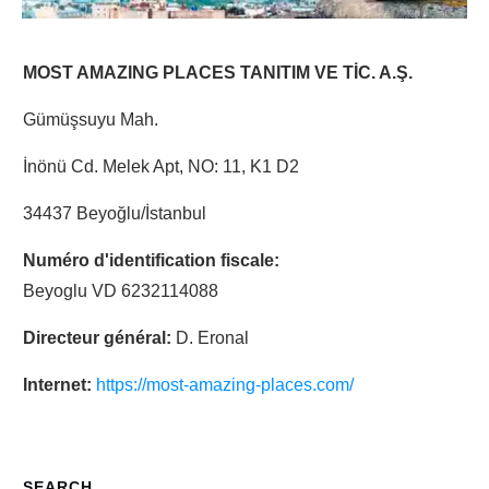
MOST AMAZING PLACES TANITIM VE TİC. A.Ş.
Gümüşsuyu Mah.
İnönü Cd. Melek Apt, NO: 11, K1 D2
34437 Beyoğlu/İstanbul
Numéro d'identification fiscale:
Beyoglu VD 6232114088
Directeur général:
D. Eronal
Internet:
https://most-amazing-places.com/
SEARCH